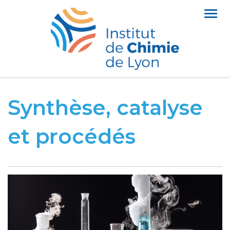
Aller
Togg
au
navi
contenu
principal
Synthèse, catalyse
et procédés